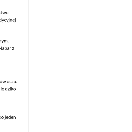
łatwo
dycyjnej
nym.
Napar z
mów oczu.
ie dziko
ko jeden