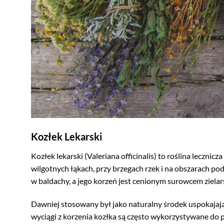
Kozłek Lekarski
Kozłek lekarski (Valeriana officinalis) to roślina leczni
wilgotnych łąkach, przy brzegach rzek i na obszarach pod
w baldachy, a jego korzeń jest cenionym surowcem zielar
Dawniej stosowany był jako naturalny środek uspokajając
wyciągi z korzenia kozłka są często wykorzystywane do