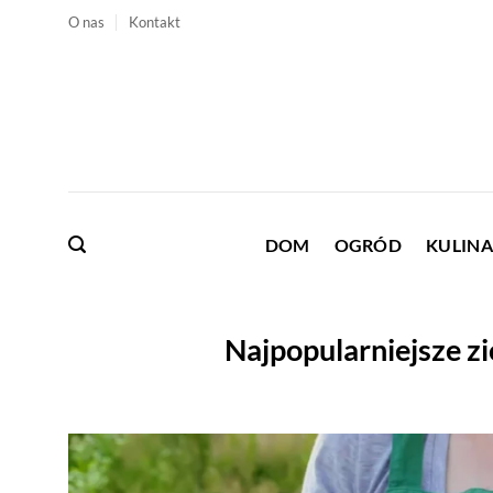
Przewiń
O nas
Kontakt
do
zawartości
DOM
OGRÓD
KULINA
Najpopularniejsze z