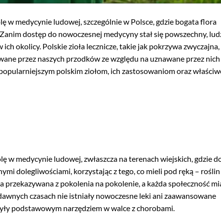
ę w medycynie ludowej, szczególnie w Polsce, gdzie bogata flora
. Zanim dostęp do nowoczesnej medycyny stał się powszechny, lud
y w ich okolicy. Polskie zioła lecznicze, takie jak pokrzywa zwyczajna
sowane przez naszych przodków ze względu na uznawane przez nich
ajpopularniejszym polskim ziołom, ich zastosowaniom oraz właści
ę w medycynie ludowej, zwłaszcza na terenach wiejskich, gdzie d
nymi dolegliwościami, korzystając z tego, co mieli pod ręką – roślin
yła przekazywana z pokolenia na pokolenie, a każda społeczność mi
dawnych czasach nie istniały nowoczesne leki ani zaawansowane
 były podstawowym narzędziem w walce z chorobami.