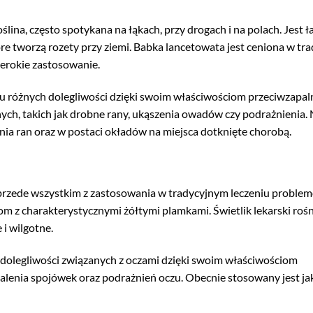
lina, często spotykana na łąkach, przy drogach i na polach. Jest 
e tworzą rozety przy ziemi. Babka lancetowata jest ceniona w tra
zerokie zastosowanie.
u różnych dolegliwości dzięki swoim właściwościom przeciwzapal
ch, takich jak drobne rany, ukąszenia owadów czy podrażnienia. 
ia ran oraz w postaci okładów na miejsca dotknięte chorobą.
ana przede wszystkim z zastosowania w tradycyjnym leczeniu proble
m z charakterystycznymi żółtymi plamkami. Świetlik lekarski rośn
 i wilgotne.
e dolegliwości związanych z oczami dzięki swoim właściwościom
alenia spojówek oraz podrażnień oczu. Obecnie stosowany jest ja