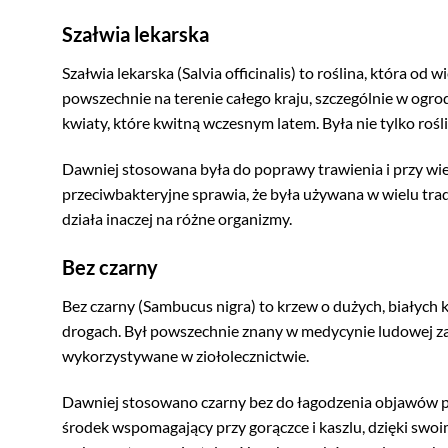
Szałwia lekarska
Szałwia lekarska (Salvia officinalis) to roślina, która o
powszechnie na terenie całego kraju, szczególnie w ogrod
kwiaty, które kwitną wczesnym latem. Była nie tylko roś
Dawniej stosowana była do poprawy trawienia i przy wiel
przeciwbakteryjne sprawia, że była używana w wielu trad
działa inaczej na różne organizmy.
Bez czarny
Bez czarny (Sambucus nigra) to krzew o dużych, białych kw
drogach. Był powszechnie znany w medycynie ludowej za s
wykorzystywane w ziołolecznictwie.
Dawniej stosowano czarny bez do łagodzenia objawów pr
środek wspomagający przy gorączce i kaszlu, dzięki swo