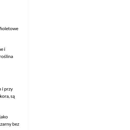
 fioletowe
e i
roślina
 i przy
kora, są
jako
czarny bez