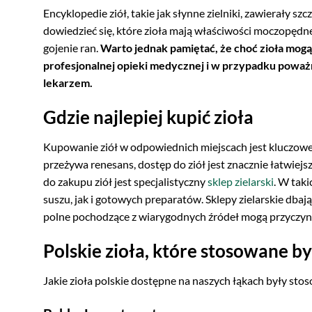
Encyklopedie ziół, takie jak słynne zielniki, zawierały sz
dowiedzieć się, które zioła mają właściwości moczopędne,
gojenie ran.
Warto jednak pamiętać, że choć zioła mogą
profesjonalnej opieki medycznej i w przypadku powa
lekarzem.
Gdzie najlepiej kupić zioła
Kupowanie ziół w odpowiednich miejscach jest kluczowe d
przeżywa renesans, dostęp do ziół jest znacznie łatwiej
do zakupu ziół jest specjalistyczny
sklep zielarski
. W tak
suszu, jak i gotowych preparatów. Sklepy zielarskie dbaj
polne pochodzące z wiarygodnych źródeł mogą przyczyni
Polskie zioła, które stosowane 
Jakie zioła polskie dostępne na naszych łąkach były st