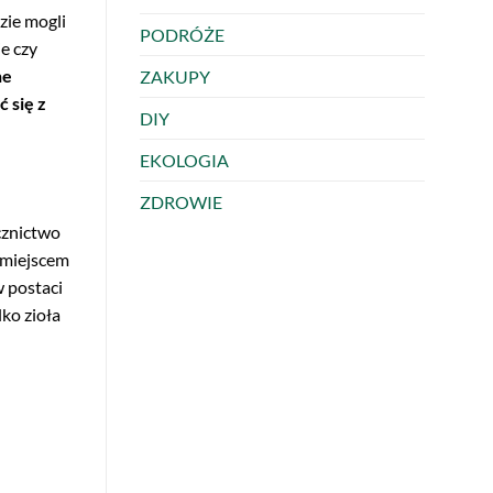
dzie mogli
PODRÓŻE
e czy
ne
ZAKUPY
 się z
DIY
EKOLOGIA
ZDROWIE
cznictwo
 miejscem
w postaci
lko zioła