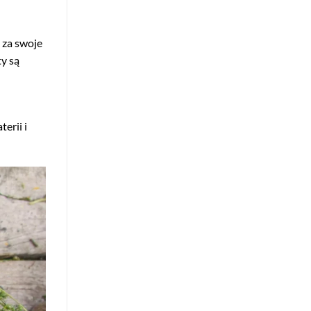
 za swoje
ty są
erii i