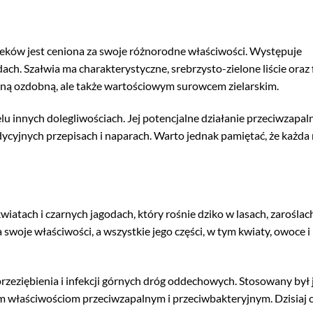
d wieków jest ceniona za swoje różnorodne właściwości. Występuje
ach. Szałwia ma charakterystyczne, srebrzysto-zielone liście oraz
liną ozdobną, ale także wartościowym surowcem zielarskim.
u innych dolegliwościach. Jej potencjalne działanie przeciwzapaln
ycyjnych przepisach i naparach. Warto jednak pamiętać, że każda 
iatach i czarnych jagodach, który rośnie dziko w lasach, zaroślach
woje właściwości, a wszystkie jego części, w tym kwiaty, owoce i 
zeziębienia i infekcji górnych dróg oddechowych. Stosowany był 
im właściwościom przeciwzapalnym i przeciwbakteryjnym. Dzisiaj 