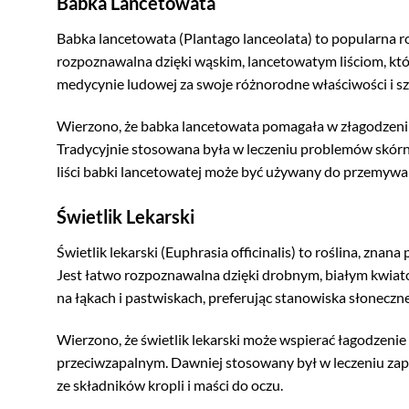
Babka Lancetowata
Babka lancetowata (Plantago lanceolata) to popularna roś
rozpoznawalna dzięki wąskim, lancetowatym liściom, któr
medycynie ludowej za swoje różnorodne właściwości i s
Wierzono, że babka lancetowata pomagała w złagodzeni
Tradycyjnie stosowana była w leczeniu problemów skórny
liści babki lancetowatej może być używany do przemywan
Świetlik Lekarski
Świetlik lekarski (Euphrasia officinalis) to roślina, zn
Jest łatwo rozpoznawalna dzięki drobnym, białym kwiato
na łąkach i pastwiskach, preferując stanowiska słoneczne
Wierzono, że świetlik lekarski może wspierać łagodzeni
przeciwzapalnym. Dawniej stosowany był w leczeniu zap
ze składników kropli i maści do oczu.