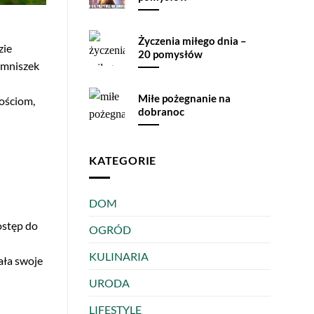
Życzenia miłego dnia –
zie
20 pomysłów
, mniszek
Miłe pożegnanie na
wościom,
dobranoc
KATEGORIE
DOM
ostęp do
OGRÓD
KULINARIA
ała swoje
URODA
LIFESTYLE