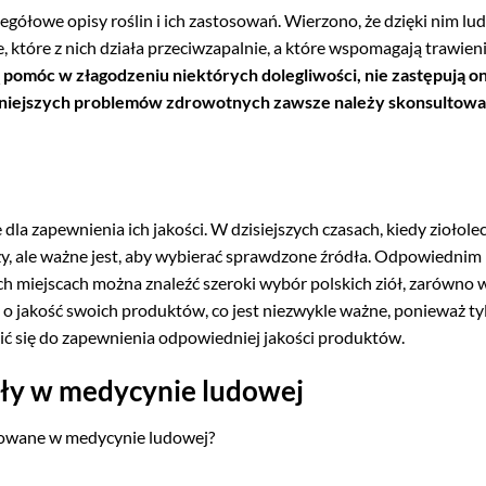
czegółowe opisy roślin i ich zastosowań. Wierzono, że dzięki nim lu
 które z nich działa przeciwzapalnie, a które wspomagają trawieni
 pomóc w złagodzeniu niektórych dolegliwości, nie zastępują o
żniejszych problemów zdrowotnych zawsze należy skonsultować
la zapewnienia ich jakości. W dzisiejszych czasach, kiedy ziołole
szy, ale ważne jest, aby wybierać sprawdzone źródła. Odpowiednim
ich miejscach można znaleźć szeroki wybór polskich ziół, zarówno 
ą o jakość swoich produktów, co jest niezwykle ważne, ponieważ ty
ć się do zapewnienia odpowiedniej jakości produktów.
były w medycynie ludowej
osowane w medycynie ludowej?