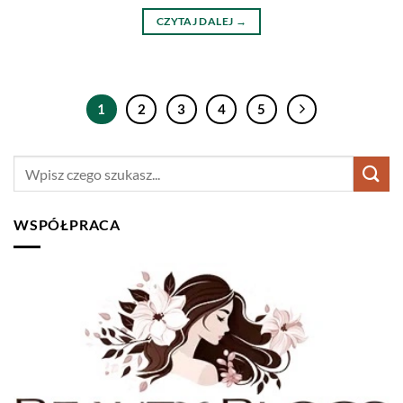
CZYTAJ DALEJ
→
1
2
3
4
5
WSPÓŁPRACA