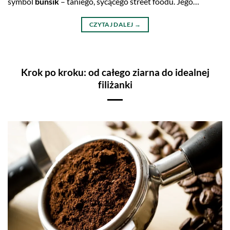
symbol
bunsik
– taniego, sycącego street foodu. Jego
…
CZYTAJ DALEJ
→
Krok po kroku: od całego ziarna do idealnej
filiżanki