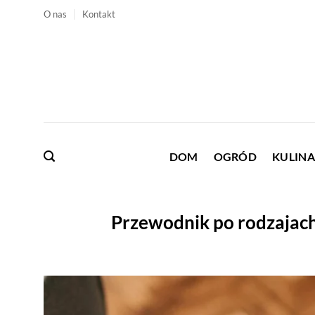
Przewiń
O nas
Kontakt
do
zawartości
DOM
OGRÓD
KULINA
Przewodnik po rodzajach