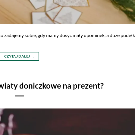
ęsto zadajemy sobie, gdy mamy dosyć mały upominek, a duże pudełk
CZYTAJ DALEJ
→
wiaty doniczkowe na prezent?