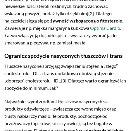
niewielkie ilości steroli roślinnych, trudno zachować
wskazaną powyżej podaż tylko dzięki nim[(2]. Dlatego
najczęściej sięga się po
żywność wzbogaconą o fitosterole
.
Zawiera je np. miękka margaryna kubkowa
Optima Cardio
.
Łatwo włączyć ją do jadłospisu – wystarczy wybrać ją do
smarowania pieczywa, np. zamiast masła.
Ogranicz spożycie nasyconych tłuszczów i trans
Tłuszcze nasycone sprzyjają zwiększeniu stężenia „złego”
cholesterolu LDL, a trans dodatkowo obniżają stężenie
„dobrego” cholesterolu HDL[3]. Dlatego warto ograniczyć ich
spożycie do minimum. Jak?
Najważniejszymi źródłami tłuszczów nasyconych są
produkty odzwierzęce – zwłaszcza czerwone mięso oraz
tłusty nabiał czy masło. Te produkty, pochodzące od
przeżuwaczy (np. krów, kóz czy owiec), są też bogate w
tłuszcze trans. Dlatego warto je spożywać
najrzadziej jak to