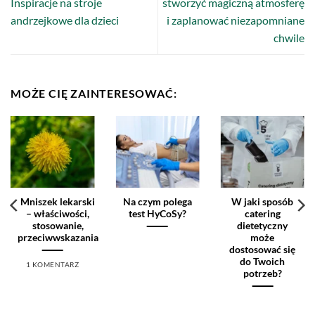
Inspiracje na stroje
stworzyć magiczną atmosferę
andrzejkowe dla dzieci
i zaplanować niezapomniane
chwile
MOŻE CIĘ ZAINTERESOWAĆ:
Mniszek lekarski
Na czym polega
W jaki sposób
– właściwości,
test HyCoSy?
catering
stosowanie,
dietetyczny
przeciwwskazania
może
dostosować się
do Twoich
1 KOMENTARZ
potrzeb?