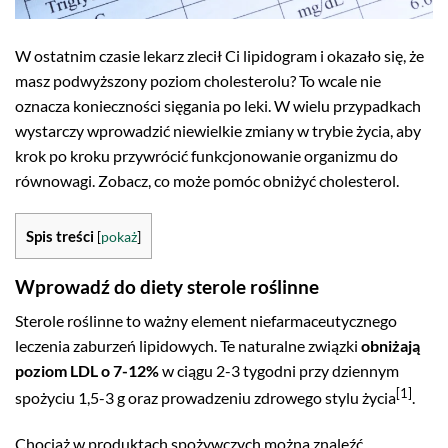
W ostatnim czasie lekarz zlecił Ci lipidogram i okazało się, że
masz podwyższony poziom cholesterolu? To wcale nie
oznacza konieczności sięgania po leki. W wielu przypadkach
wystarczy wprowadzić niewielkie zmiany w trybie życia, aby
krok po kroku przywrócić funkcjonowanie organizmu do
równowagi. Zobacz, co może pomóc obniżyć cholesterol.
Spis treści
[
pokaż
]
Wprowadź do diety sterole roślinne
Sterole roślinne to ważny element niefarmaceutycznego
leczenia zaburzeń lipidowych. Te naturalne związki
obniżają
poziom LDL o 7-12%
w ciągu 2-3 tygodni przy dziennym
[1]
spożyciu 1,5-3 g oraz prowadzeniu zdrowego stylu życia
.
Chociaż w produktach spożywczych można znaleźć