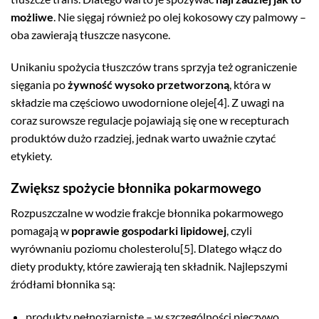
możliwe
. Nie sięgaj również po olej kokosowy czy palmowy –
oba zawierają tłuszcze nasycone.
Unikaniu spożycia tłuszczów trans sprzyja też ograniczenie
sięgania po
żywność wysoko przetworzoną
, która w
składzie ma częściowo uwodornione oleje[4]. Z uwagi na
coraz surowsze regulacje pojawiają się one w recepturach
produktów dużo rzadziej, jednak warto uważnie czytać
etykiety.
Zwiększ spożycie błonnika pokarmowego
Rozpuszczalne w wodzie frakcje błonnika pokarmowego
pomagają w
poprawie gospodarki lipidowej
, czyli
wyrównaniu poziomu cholesterolu[5]. Dlatego włącz do
diety produkty, które zawierają ten składnik. Najlepszymi
źródłami błonnika są:
produkty pełnoziarniste – w szczególności pieczywo