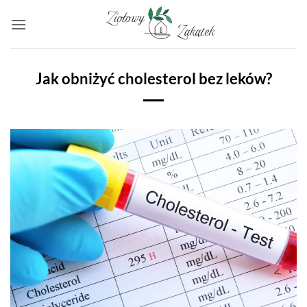
Przewiń
do
zawartości
Jak obniżyć cholesterol bez leków?