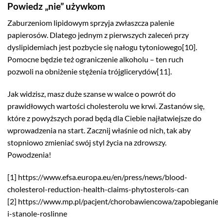
Powiedz „nie” używkom
Zaburzeniom lipidowym sprzyja zwłaszcza palenie
papierosów. Dlatego jednym z pierwszych zaleceń przy
dyslipidemiach jest pozbycie się nałogu tytoniowego[10].
Pomocne będzie też ograniczenie alkoholu – ten ruch
pozwoli na obniżenie stężenia trójglicerydów[11].
Jak widzisz, masz duże szanse w walce o powrót do
prawidłowych wartości cholesterolu we krwi. Zastanów się,
które z powyższych porad będą dla Ciebie najłatwiejsze do
wprowadzenia na start. Zacznij właśnie od nich, tak aby
stopniowo zmieniać swój styl życia na zdrowszy.
Powodzenia!
[1] https://www.efsa.europa.eu/en/press/news/blood-
cholesterol-reduction-health-claims-phytosterols-can
[2] https://www.mp.pl/pacjent/chorobawiencowa/zapobieganie
i-stanole-roslinne