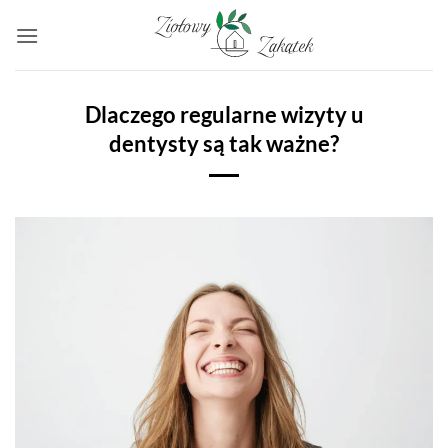
Przewiń
do
zawartości
Dlaczego regularne wizyty u
dentysty są tak ważne?