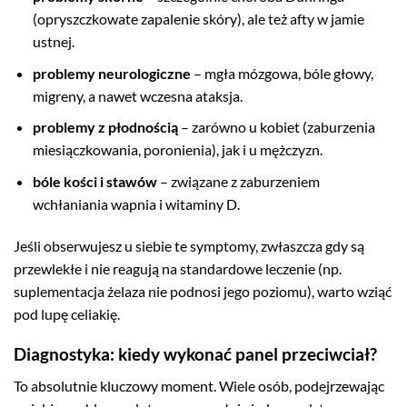
(opryszczkowate zapalenie skóry), ale też afty w jamie
ustnej.
problemy neurologiczne
– mgła mózgowa, bóle głowy,
migreny, a nawet wczesna ataksja.
problemy z płodnością
– zarówno u kobiet (zaburzenia
miesiączkowania, poronienia), jak i u mężczyzn.
bóle kości i stawów
– związane z zaburzeniem
wchłaniania wapnia i witaminy D.
Jeśli obserwujesz u siebie te symptomy, zwłaszcza gdy są
przewlekłe i nie reagują na standardowe leczenie (np.
suplementacja żelaza nie podnosi jego poziomu), warto wziąć
pod lupę celiakię.
Diagnostyka: kiedy wykonać panel przeciwciał?
To absolutnie kluczowy moment. Wiele osób, podejrzewając