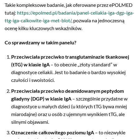
Takie kompleksowe badanie, jak oferowane przez ePOLMED
tutaj:
https://epolmed.pl/badania/panel-celiakia-iga-dgp-iga-
ttg-iga-calkowite-iga-met-blot/
, pozwala na jednoczesną
ocenę kilku kluczowych wskaźników.
Co sprawdzamy w takim panelu?
Przeciwciała przeciwko transglutaminazie tkankowej
(tTG) w klasie IgA
– to obecnie „złoty standard” w
diagnostyce celiakii. Jest to badanie o bardzo wysokiej
czułości i swoistości.
Przeciwciała przeciwko deamidowanym peptydom
gliadyny (DGP) w klasie IgA
– szczególnie przydatne w
diagnostyce u małych dzieci (u których tTG bywa mniej
miarodajne) oraz u osób z ujemnym wynikiem tTG, ale
silnymi objawami.
Oznaczenie całkowitego poziomu IgA
– to niezwykle