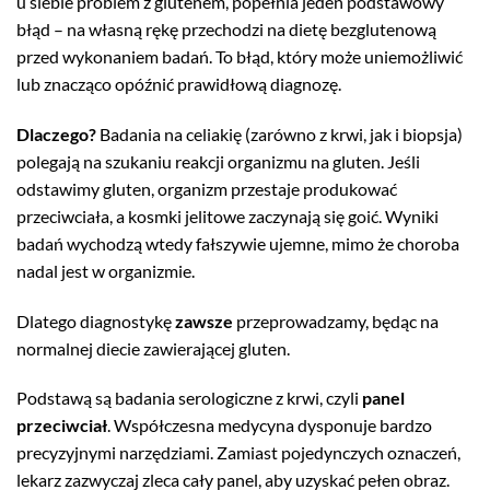
u siebie problem z glutenem, popełnia jeden podstawowy
błąd – na własną rękę przechodzi na dietę bezglutenową
przed wykonaniem badań. To błąd, który może uniemożliwić
lub znacząco opóźnić prawidłową diagnozę.
Dlaczego?
Badania na celiakię (zarówno z krwi, jak i biopsja)
polegają na szukaniu reakcji organizmu na gluten. Jeśli
odstawimy gluten, organizm przestaje produkować
przeciwciała, a kosmki jelitowe zaczynają się goić. Wyniki
badań wychodzą wtedy fałszywie ujemne, mimo że choroba
nadal jest w organizmie.
Dlatego diagnostykę
zawsze
przeprowadzamy, będąc na
normalnej diecie zawierającej gluten.
Podstawą są badania serologiczne z krwi, czyli
panel
przeciwciał
. Współczesna medycyna dysponuje bardzo
precyzyjnymi narzędziami. Zamiast pojedynczych oznaczeń,
lekarz zazwyczaj zleca cały panel, aby uzyskać pełen obraz.