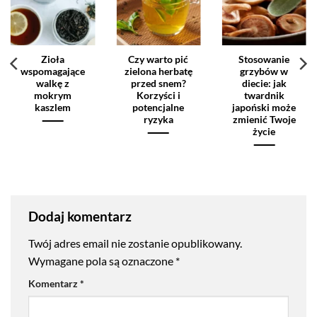
Zioła
Czy warto pić
Stosowanie
wspomagające
zielona herbatę
grzybów w
walkę z
przed snem?
diecie: jak
mokrym
Korzyści i
twardnik
kaszlem
potencjalne
japoński może
ryzyka
zmienić Twoje
życie
Dodaj komentarz
Twój adres email nie zostanie opublikowany.
Wymagane pola są oznaczone
*
Komentarz
*