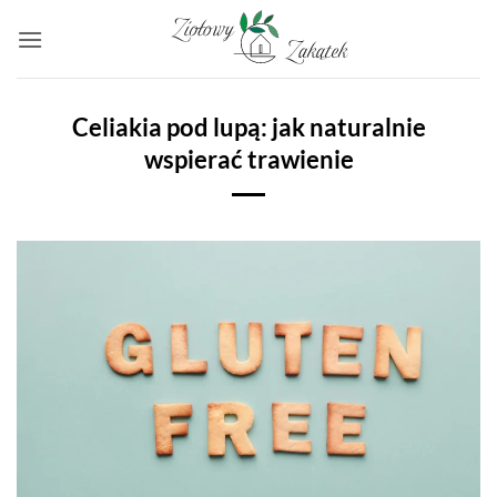
Przewiń
do
zawartości
Celiakia pod lupą: jak naturalnie
wspierać trawienie