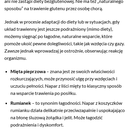
ani nie zastąpi diety bezglutenowej. Nie ma też „naturalnego
sposobu” na trawienie glutenu przez osobę chorą.
Jednak w procesie adaptacji do diety lub w sytuacjach, gdy
układ trawienny jest jeszcze podrażniony (mimo diety),
możemy sięgnąć po łagodne, naturalne wsparcie, które
pomoże ukoić pewne dolegliwości, takie jak wzdęcia czy gazy.
Zawsze jednak wprowadzaj je ostrożnie, obserwując reakcję
organizmu.
Mięta pieprzowa
– znana jest ze swoich właściwości
rozkurczających, może przynosić ulgę przy wzdęciach i
uczuciu pełności. Napar z liści mięty to klasyczny sposób
na wsparcie trawienia po posiłku.
Rumianek
– to synonim łagodności. Napar z koszyczków
rumianku działa delikatnie przeciwzapalnie i uspokajająco
na błonę śluzową żołądka i jelit. Może łagodzić
podrażnienia i dyskomfort.