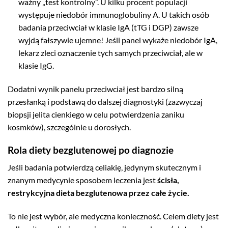
ważny „test kontrolny”. U kilku procent populacji
występuje niedobór immunoglobuliny A. U takich osób
badania przeciwciał w klasie IgA (tTG i DGP) zawsze
wyjdą fałszywie ujemne! Jeśli panel wykaże niedobór IgA,
lekarz zleci oznaczenie tych samych przeciwciał, ale w
klasie IgG.
Dodatni wynik panelu przeciwciał jest bardzo silną
przesłanką i podstawą do dalszej diagnostyki (zazwyczaj
biopsji jelita cienkiego w celu potwierdzenia zaniku
kosmków), szczególnie u dorosłych.
Rola diety bezglutenowej po diagnozie
Jeśli badania potwierdzą celiakię, jedynym skutecznym i
znanym medycynie sposobem leczenia jest
ścisła,
restrykcyjna dieta bezglutenowa przez całe życie.
To nie jest wybór, ale medyczna konieczność. Celem diety jest