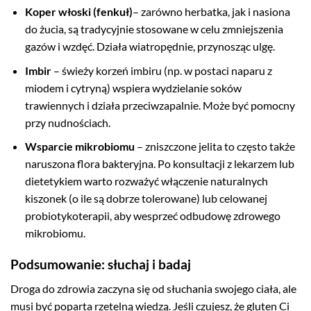
Koper włoski (fenkuł)
– zarówno herbatka, jak i nasiona
do żucia, są tradycyjnie stosowane w celu zmniejszenia
gazów i wzdęć. Działa wiatropędnie, przynosząc ulgę.
Imbir
– świeży korzeń imbiru (np. w postaci naparu z
miodem i cytryną) wspiera wydzielanie soków
trawiennych i działa przeciwzapalnie. Może być pomocny
przy nudnościach.
Wsparcie mikrobiomu
– zniszczone jelita to często także
naruszona flora bakteryjna. Po konsultacji z lekarzem lub
dietetykiem warto rozważyć włączenie naturalnych
kiszonek (o ile są dobrze tolerowane) lub celowanej
probiotykoterapii, aby wesprzeć odbudowę zdrowego
mikrobiomu.
Podsumowanie: słuchaj i badaj
Droga do zdrowia zaczyna się od słuchania swojego ciała, ale
musi być poparta rzetelną wiedzą. Jeśli czujesz, że gluten Ci