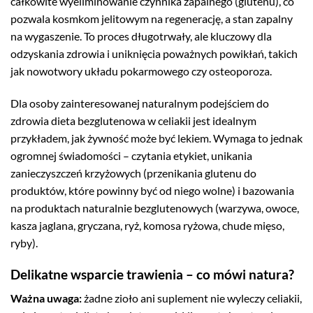
całkowite wyeliminowanie czynnika zapalnego (glutenu), co
pozwala kosmkom jelitowym na regenerację, a stan zapalny
na wygaszenie. To proces długotrwały, ale kluczowy dla
odzyskania zdrowia i uniknięcia poważnych powikłań, takich
jak nowotwory układu pokarmowego czy osteoporoza.
Dla osoby zainteresowanej naturalnym podejściem do
zdrowia dieta bezglutenowa w celiakii jest idealnym
przykładem, jak żywność może być lekiem. Wymaga to jednak
ogromnej świadomości – czytania etykiet, unikania
zanieczyszczeń krzyżowych (przenikania glutenu do
produktów, które powinny być od niego wolne) i bazowania
na produktach naturalnie bezglutenowych (warzywa, owoce,
kasza jaglana, gryczana, ryż, komosa ryżowa, chude mięso,
ryby).
Delikatne wsparcie trawienia – co mówi natura?
Ważna uwaga:
żadne zioło ani suplement nie wyleczy celiakii,