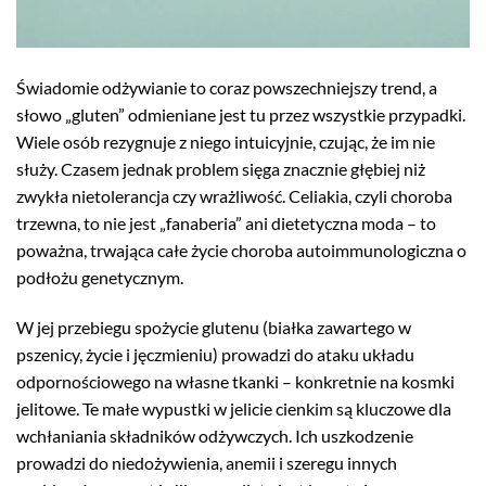
Świadomie odżywianie to coraz powszechniejszy trend, a
słowo „gluten” odmieniane jest tu przez wszystkie przypadki.
Wiele osób rezygnuje z niego intuicyjnie, czując, że im nie
służy. Czasem jednak problem sięga znacznie głębiej niż
zwykła nietolerancja czy wrażliwość. Celiakia, czyli choroba
trzewna, to nie jest „fanaberia” ani dietetyczna moda – to
poważna, trwająca całe życie choroba autoimmunologiczna o
podłożu genetycznym.
W jej przebiegu spożycie glutenu (białka zawartego w
pszenicy, życie i jęczmieniu) prowadzi do ataku układu
odpornościowego na własne tkanki – konkretnie na kosmki
jelitowe. Te małe wypustki w jelicie cienkim są kluczowe dla
wchłaniania składników odżywczych. Ich uszkodzenie
prowadzi do niedożywienia, anemii i szeregu innych