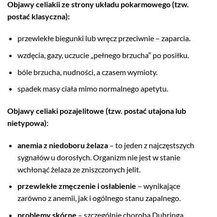
Objawy celiakii ze strony układu pokarmowego (tzw.
postać klasyczna):
przewlekłe biegunki lub wręcz przeciwnie – zaparcia.
wzdęcia, gazy, uczucie „pełnego brzucha” po posiłku.
bóle brzucha, nudności, a czasem wymioty.
spadek masy ciała mimo normalnego apetytu.
Objawy celiaki pozajelitowe (tzw. postać utajona lub
nietypowa):
anemia z niedoboru żelaza
– to jeden z najczęstszych
sygnałów u dorosłych. Organizm nie jest w stanie
wchłonąć żelaza ze zniszczonych jelit.
przewlekłe zmęczenie i osłabienie
– wynikające
zarówno z anemii, jak i ogólnego stanu zapalnego.
problemy skórne
– szczególnie choroba Duhringa