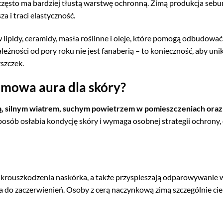
i często ma bardziej tłustą warstwę ochronną. Zimą produkcja seb
a i traci elastyczność.
ipidy, ceramidy, masła roślinne i oleje, które pomogą odbudować
leżności od pory roku nie jest fanaberią – to konieczność, aby uni
szczek.
imowa aura dla skóry?
ą, silnym wiatrem, suchym powietrzem w pomieszczeniach oraz
posób osłabia kondycję skóry i wymaga osobnej strategii ochrony,
ikrouszkodzenia naskórka, a także przyspieszają odparowywanie 
na do zaczerwienień. Osoby z cerą naczynkową zimą szczególnie cie