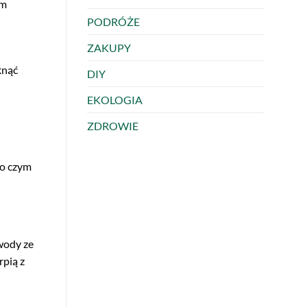
um
PODRÓŻE
ZAKUPY
knąć
DIY
EKOLOGIA
ZDROWIE
 o czym
wody ze
rpią z