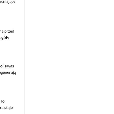
acniający
nną przed
zegóły
rol, kwas
regenerują
 To
ra staje