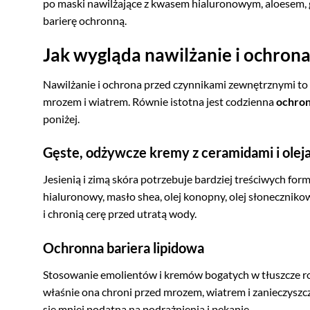
po maski nawilżające z kwasem hialuronowym, aloesem, g
barierę ochronną.
Jak wygląda nawilżanie i ochron
Nawilżanie i ochrona przed czynnikami zewnętrznymi to
mrozem i wiatrem. Równie istotna jest codzienna
ochron
poniżej.
Gęste, odżywcze kremy z ceramidami i olej
Jesienią i zimą skóra potrzebuje bardziej treściwych for
hialuronowy, masło shea, olej konopny, olej słonecznikow
i chronią cerę przed utratą wody.
Ochronna bariera lipidowa
Stosowanie emolientów i kremów bogatych w tłuszcze ro
właśnie ona chroni przed mrozem, wiatrem i zanieczyszc
się mniej podatna na podrażnienia i pękanie.