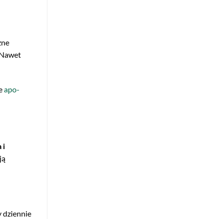
zne
 Nawet
ie
apo-
 i
ją
y dziennie