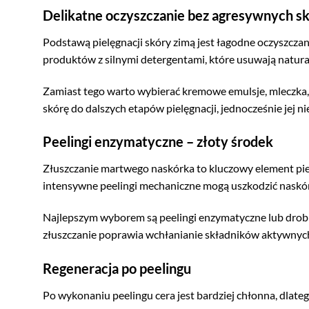
Delikatne oczyszczanie bez agresywnych s
Podstawą pielęgnacji skóry zimą jest łagodne oczyszcza
produktów z silnymi detergentami, które usuwają natura
Zamiast tego warto wybierać kremowe emulsje, mleczka, 
skórę do dalszych etapów pielęgnacji, jednocześnie jej ni
Peelingi enzymatyczne – złoty środek
Złuszczanie martwego naskórka to kluczowy element piel
intensywne peelingi mechaniczne mogą uszkodzić naskóre
Najlepszym wyborem są peelingi enzymatyczne lub drobno
złuszczanie poprawia wchłanianie składników aktywnych 
Regeneracja po peelingu
Po wykonaniu peelingu cera jest bardziej chłonna, dlate