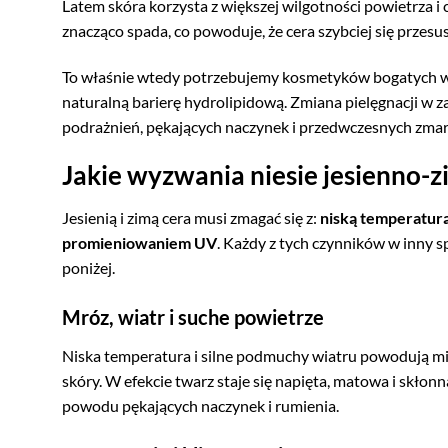
Latem skóra korzysta z większej wilgotności powietrza 
znacząco spada, co powoduje, że cera szybciej się przesusz
To właśnie wtedy potrzebujemy kosmetyków bogatych w l
naturalną barierę hydrolipidową. Zmiana pielęgnacji w za
podrażnień, pękających naczynek i przedwczesnych zmar
Jakie wyzwania niesie jesienno-z
Jesienią i zimą cera musi zmagać się z:
niską temperatur
promieniowaniem UV
. Każdy z tych czynników w inny s
poniżej.
Mróz, wiatr i suche powietrze
Niska temperatura i silne podmuchy wiatru powodują m
skóry. W efekcie twarz staje się napięta, matowa i skłon
powodu pękających naczynek i rumienia.