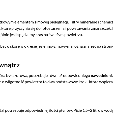
kowym elementem zimowej pielęgnacji. Filtry mineralne i chemic
tóre przyczynia się do fotostarzenia i powstawania zmarszczek.
gólnie jeśli spędzamy czas na świeżym powietrzu.
bać o skórę w okresie jesienno-zimowym można znaleźć na stron
ewnątrz
kóra była zdrowa, potrzebuje również odpowiedniego
nawodnienia
nie o wilgotność powietrza to dwa podstawowe kroki, które wspiera
dal potrzebuje odpowiedniej ilości płynów. Picie 1,5–2 litrów wod