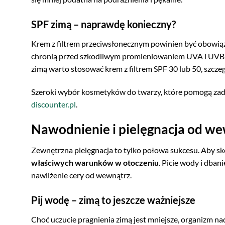
SPF zimą – naprawdę konieczny?
Krem z filtrem przeciwsłonecznym powinien być obowiąz
chronią przed szkodliwym promieniowaniem UVA i UVB, k
zimą warto stosować krem z filtrem SPF 30 lub 50, szcze
Szeroki wybór kosmetyków do twarzy, które pomogą zad
discounter.pl
.
Nawodnienie i pielęgnacja od w
Zewnętrzna pielęgnacja to tylko połowa sukcesu. Aby s
właściwych warunków w otoczeniu
. Picie wody i dba
nawilżenie cery od wewnątrz.
Pij wodę – zimą to jeszcze ważniejsze
Choć uczucie pragnienia zimą jest mniejsze, organizm na