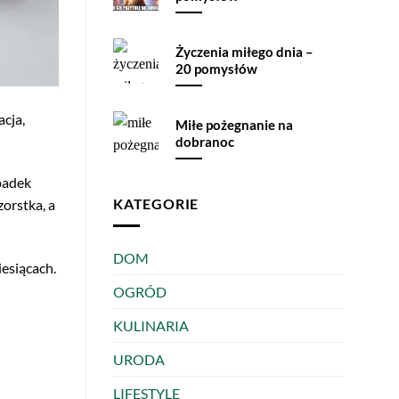
Życzenia miłego dnia –
20 pomysłów
cja,
Miłe pożegnanie na
dobranoc
padek
KATEGORIE
zorstka, a
DOM
esiącach.
OGRÓD
KULINARIA
URODA
LIFESTYLE