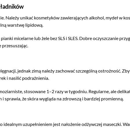
kładników
nie. Należy unikać kosmetyków zawierających alkohol, mydeł w kos
lną warstwę lipidową.
pianki micelarne lub żele bez SLS i SLES. Dobre oczyszczanie prz
e przesuszając.
ęgnacji, jednak zimą należy zachować szczególną ostrożność. Zby
k i nasilić podrażnienia.
ziarniste, stosowane 1–2 razy w tygodniu. Regularne, ale delika
i sprawia, że skóra wygląda na zdrowszą i bardziej promienną.
go idealnym uzupełnieniem jest nałożenie odżywczej maseczki. Wa