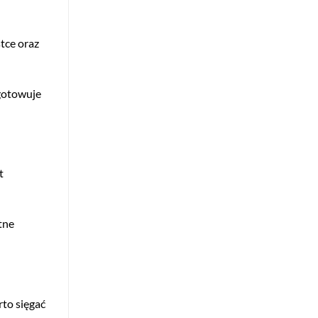
tce oraz
ygotowuje
t
tne
rto sięgać