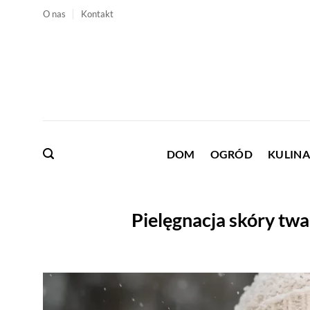
Przewiń
O nas
Kontakt
do
zawartości
DOM
OGRÓD
KULINA
Pielęgnacja skóry tw