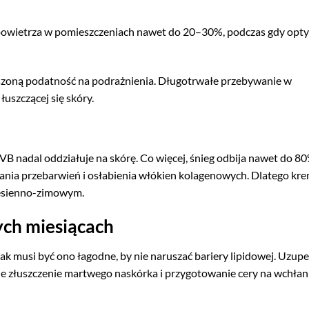
 powietrza w pomieszczeniach nawet do 20–30%, podczas gdy opt
kszoną podatność na podrażnienia. Długotrwałe przebywanie w
uszczącej się skóry.
VB nadal oddziałuje na skórę. Co więcej, śnieg odbija nawet do 8
ania przebarwień i osłabienia włókien kolagenowych. Dlatego kre
jesienno-zimowym.
ych miesiącach
k musi być ono łagodne, by nie naruszać bariery lipidowej. Uzup
zne złuszczenie martwego naskórka i przygotowanie cery na wchłan