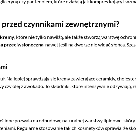
liceryną czy pantenolem, które działają jak kompres kojący i wzm
a przed czynnikami zewnętrznymi?
kremy
, które nie tylko nawilżą, ale także stworzą warstwę ochro
a przeciwsłoneczna
, nawet jeśli na dworze nie widać słońca. Szc
ami
muł. Najlepiej sprawdzają się kremy zawierające ceramidy, choleste
y czy olej z awokado. To składniki, które intensywnie odżywiają, 
ślinne pozwala na odbudowę naturalnej warstwy lipidowej skóry.
zeniami. Regularne stosowanie takich kosmetyków sprawia, że skó