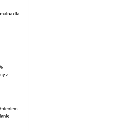
ymalna dla
0%
my z
ełnieniem
ianie