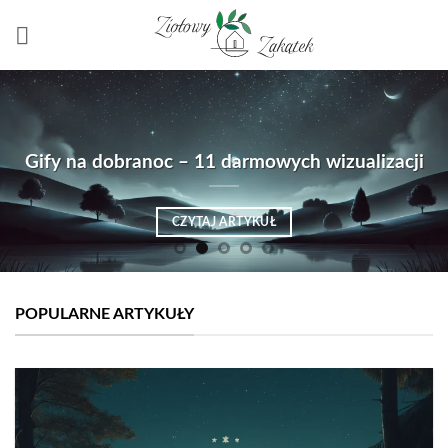
Przewiń
do
zawartości
Gify na dobranoc – 11 darmowych wizualizacji
CZYTAJ ARTYKUŁ
POPULARNE ARTYKUŁY