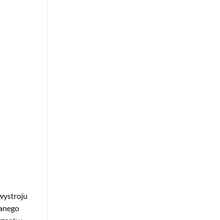
wystroju
danego