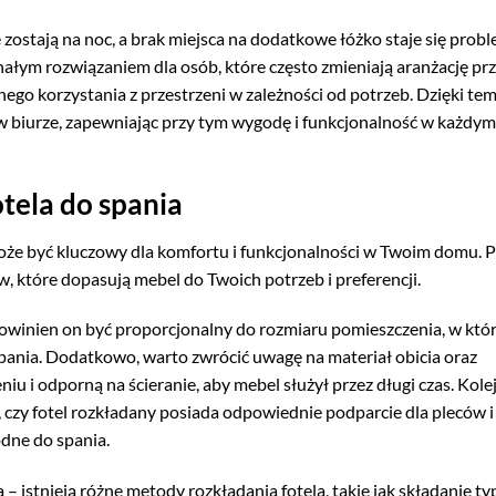
 zostają na noc, a brak miejsca na dodatkowe łóżko staje się prob
łym rozwiązaniem dla osób, które często zmieniają aranżację prz
ego korzystania z przestrzeni w zależności od potrzeb. Dzięki t
w biurze, zapewniając przy tym wygodę i funkcjonalność w każdym
tela do spania
że być kluczowy dla komfortu i funkcjonalności w Twoim domu. P
, które dopasują mebel do Twoich potrzeb i preferencji.
 powinien on być proporcjonalny do rozmiaru pomieszczenia, w kt
spania. Dodatkowo, warto zwrócić uwagę na materiał obicia oraz
iu i odporną na ścieranie, aby mebel służył przez długi czas. Kol
 czy fotel rozkładany posiada odpowiednie podparcie dla pleców 
odne do spania.
istnieją różne metody rozkładania fotela, takie jak składanie ty