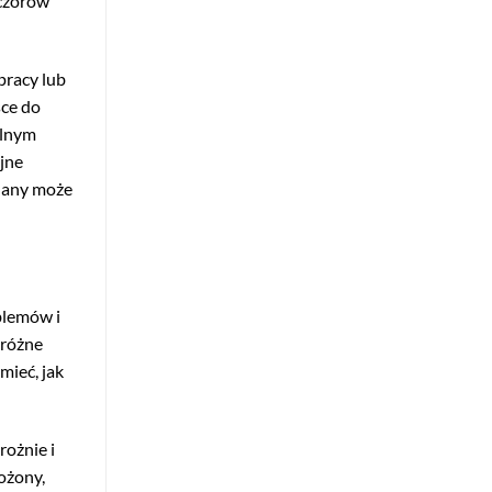
eczorów
pracy lub
sce do
alnym
jne
adany może
blemów i
 różne
mieć, jak
rożnie i
ożony,