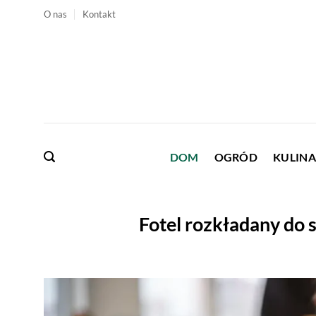
Przewiń
O nas
Kontakt
do
zawartości
DOM
OGRÓD
KULINA
Fotel rozkładany do 