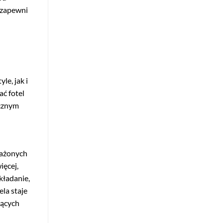
z zapewni
e, jak i
ć fotel
ycznym
sażonych
ięcej,
kładanie,
la staje
jących