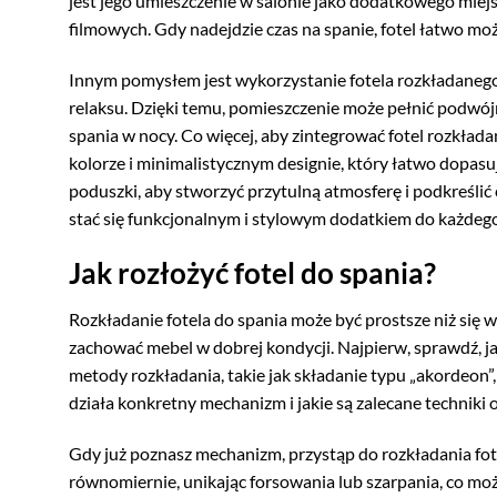
jest jego umieszczenie w salonie jako dodatkowego miej
filmowych. Gdy nadejdzie czas na spanie, fotel łatwo mo
Innym pomysłem jest wykorzystanie fotela rozkładanego
relaksu. Dzięki temu, pomieszczenie może pełnić podwójn
spania w nocy. Co więcej, aby zintegrować fotel rozkła
kolorze i minimalistycznym designie, który łatwo dopasu
poduszki, aby stworzyć przytulną atmosferę i podkreślić
stać się funkcjonalnym i stylowym dodatkiem do każdeg
Jak rozłożyć fotel do spania?
Rozkładanie fotela do spania może być prostsze niż się 
zachować mebel w dobrej kondycji. Najpierw, sprawdź, j
metody rozkładania, takie jak składanie typu „akordeon”
działa konkretny mechanizm i jakie są zalecane techniki o
Gdy już poznasz mechanizm, przystąp do rozkładania fotel
równomiernie, unikając forsowania lub szarpania, co mo