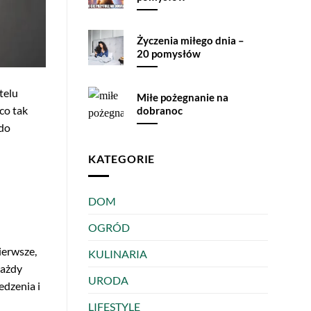
Życzenia miłego dnia –
20 pomysłów
telu
Miłe pożegnanie na
co tak
dobranoc
 do
KATEGORIE
DOM
OGRÓD
ierwsze,
KULINARIA
każdy
URODA
edzenia i
LIFESTYLE