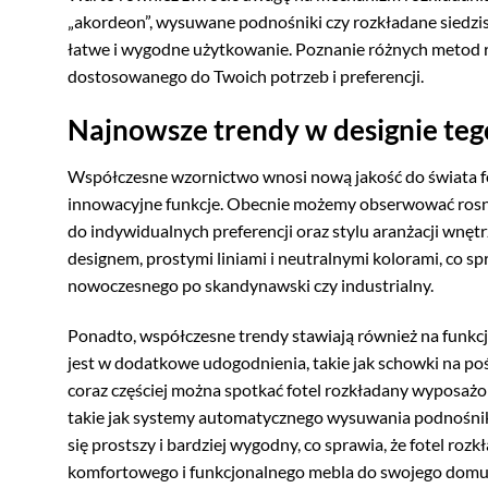
„akordeon”, wysuwane podnośniki czy rozkładane siedzisk
łatwe i wygodne użytkowanie. Poznanie różnych metod 
dostosowanego do Twoich potrzeb i preferencji.
Najnowsze trendy w designie teg
Współczesne wzornictwo wnosi nową jakość do świata fot
innowacyjne funkcje. Obecnie możemy obserwować rosną
do indywidualnych preferencji oraz stylu aranżacji wnęt
designem, prostymi liniami i neutralnymi kolorami, co s
nowoczesnego po skandynawski czy industrialny.
Ponadto, współczesne trendy stawiają również na funkc
jest w dodatkowe udogodnienia, takie jak schowki na po
coraz częściej można spotkać fotel rozkładany wyposaż
takie jak systemy automatycznego wysuwania podnośnika 
się prostszy i bardziej wygodny, co sprawia, że fotel roz
komfortowego i funkcjonalnego mebla do swojego domu