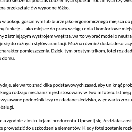
sca do siedzenia podczas codziennych spotkań rodzinnych czy wi
żna przekształcić w wygodne łóżko.
 w pokoju gościnnym lub biurze jako ergonomicznego miejsca do 
ą funkcję – jako miejsce do pracy w ciągu dnia i komfortowe miej
dany z istniejącym wystrojem wnętrza, warto wybrać model o neutr
je się do różnych stylów aranżacji. Można również dodać dekoracy
 charakter pomieszczenia. Dzięki tym prostym trikom, fotel rozkł
o domu.
wydaje, ale warto znać kilka podstawowych zasad, aby uniknąć pro
akiego rodzaju mechanizm jest stosowany w Twoim fotelu. Istnieją
, wysuwane podnośniki czy rozkładane siedzisko, więc warto zrozu
bsługi.
a zgodnie z instrukcjami producenta. Upewnij się, że działasz ost
że prowadzić do uszkodzenia elementów. Kiedy fotel zostanie rozł