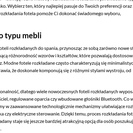
o. Wybierz ten, który najlepiej pasuje do Twoich preferencji ora
rozkładania fotela pomoże Ci dokonać świadomego wyboru,
o typu mebli
eli rozkładanych do spania, przynosząc ze sobą zarówno nowe styl
cą różnorodność wzorów i kształtów, które pozwalają dostosowa
rz. Modne fotele rozkładane często charakteryzują się minimalist
prawia, że doskonale komponują się z różnymi stylami wystroju, od
jonalność, dlatego wiele nowoczesnych foteli rozkładanych wypo
ściel, regulowane oparcia czy wbudowane głośniki Bluetooth. Co w
ony w zaawansowane technologicznie mechanizmy ułatwiające roz
czy elektryczne sterowanie. Dzięki temu, proces rozkładania fote
kładany staje się jeszcze bardziej atrakcyjną opcją dla osób poszuku
.