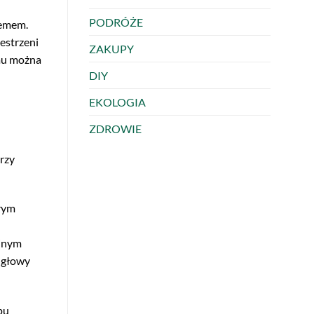
PODRÓŻE
lemem.
estrzeni
ZAKUPY
emu można
DIY
EKOLOGIA
ZDROWIE
rzy
órym
ejnym
i głowy
pu