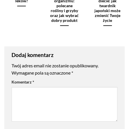
leków?
organizmu:
diecie: jak
polecane
twardnik
rośliny i grzyby
japoński może
oraz jak wybrać
zmienić Twoje
dobry produkt
życie
Dodaj komentarz
Twój adres email nie zostanie opublikowany.
Wymagane pola są oznaczone
*
Komentarz
*