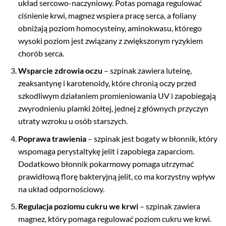
układ sercowo-naczyniowy. Potas pomaga regulować
ciśnienie krwi, magnez wspiera pracę serca, a foliany
obniżają poziom homocysteiny, aminokwasu, którego
wysoki poziom jest związany z zwiększonym ryzykiem
chorób serca.
Wsparcie zdrowia oczu
– szpinak zawiera luteinę,
zeaksantynę i karotenoidy, które chronią oczy przed
szkodliwym działaniem promieniowania UV i zapobiegają
zwyrodnieniu plamki żółtej, jednej z głównych przyczyn
utraty wzroku u osób starszych.
Poprawa trawienia
– szpinak jest bogaty w błonnik, który
wspomaga perystaltykę jelit i zapobiega zaparciom.
Dodatkowo błonnik pokarmowy pomaga utrzymać
prawidłową florę bakteryjną jelit, co ma korzystny wpływ
na układ odpornościowy.
Regulacja poziomu cukru we krwi
– szpinak zawiera
magnez, który pomaga regulować poziom cukru we krwi.