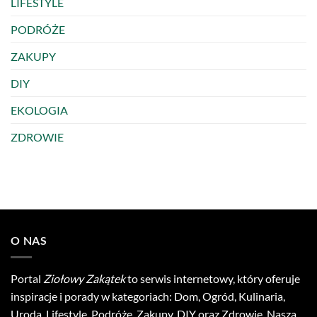
LIFESTYLE
PODRÓŻE
ZAKUPY
DIY
EKOLOGIA
ZDROWIE
O NAS
Portal
Ziołowy Zakątek
to serwis internetowy, który oferuje
inspiracje i porady w kategoriach: Dom, Ogród, Kulinaria,
Uroda, Lifestyle, Podróże, Zakupy, DIY oraz Zdrowie. Nasza