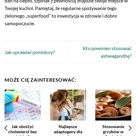
dań na ciepło, szpinak z pewnością znajdzie swoje miejsce w
Twojej kuchni. Pamiętaj, że regularne spożywanie tego
zielonego „superfood” to inwestycja w zdrowie i dobre
samopoczucie.
Kto powinien stosować
Jak uprawiać pomidory?
ashwagandhę?
MOŻE CIĘ ZAINTERESOWAĆ:
Jak obniżyć
Najlepsze
Stosowanie
cholesterol bez
adaptogeny dla
grzybów w