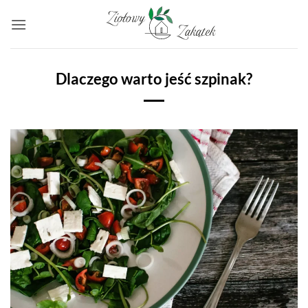
Przewiń
do
zawartości
Dlaczego warto jeść szpinak?